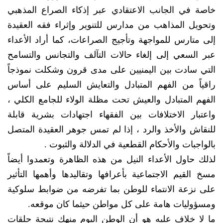
خاصة في الجانب الاعتقادي عبر إذكاء الصراع المذهبي
وتحويل المذاهب من مدارس للتنوير وإثراء فقه العقيدة
إلى متارس للمواجهة وتأجيج الصراعات، كما أراد الأعداء
عبر السعي إلى إلغاء حالات التآلف والتجانس والتسامح
التي سادت بين اليمنيين على مدى قرون وشكلت نموذجاً
راقياً من الفهم المتبادل والتعايش السليم على أساس
الفهم المتبادل والعيش تحت مظلة الولاء للجامع الكلي ،
واعتبار الاختلافات بين الفقهاء اجتهادات بشرية قابلة
للنقاش والأخذ والرد ، إذا لم تمس جوهر العقيدة المتصل
بالواجبات والأحكام القطعية في الدلالة والثبوت .
لذلك حاول الأعداء النيل من هذه الظاهرة وتعمدوا أيضاً
مسخ القيم الاجتماعية بأعرافها وتقاليدها وأهمها التأثير
على نزعة الانتماء للوطن بما تفرضه من ضوابط سلوكية
ومسؤوليات هامة على كل مواطن حيثما كان موقعه.
ما لا خلاف عليه هو أن الوطن اليوم منهك نتيجة حلقات