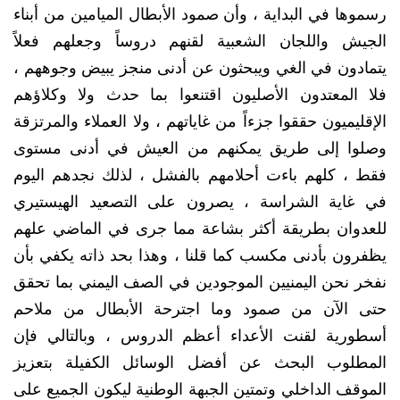
رسموها في البداية ، وأن صمود الأبطال الميامين من أبناء
الجيش واللجان الشعبية لقنهم دروساً وجعلهم فعلاً
يتمادون في الغي ويبحثون عن أدنى منجز يبيض وجوههم ،
فلا المعتدون الأصليون اقتنعوا بما حدث ولا وكلاؤهم
الإقليميون حققوا جزءاً من غاياتهم ، ولا العملاء والمرتزقة
وصلوا إلى طريق يمكنهم من العيش في أدنى مستوى
فقط ، كلهم باءت أحلامهم بالفشل ، لذلك نجدهم اليوم
في غاية الشراسة ، يصرون على التصعيد الهيستيري
للعدوان بطريقة أكثر بشاعة مما جرى في الماضي علهم
يظفرون بأدنى مكسب كما قلنا ، وهذا بحد ذاته يكفي بأن
نفخر نحن اليمنيين الموجودين في الصف اليمني بما تحقق
حتى الآن من صمود وما اجترحة الأبطال من ملاحم
أسطورية لقنت الأعداء أعظم الدروس ، وبالتالي فإن
المطلوب البحث عن أفضل الوسائل الكفيلة بتعزيز
الموقف الداخلي وتمتين الجبهة الوطنية ليكون الجميع على