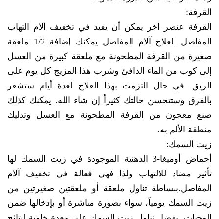
القرفة:
القرفة عنصر آخر يمكن أن يفيد في تخفيف آلام التهاب
المفاصل. لعلاج آلام المفاصل يمكنك إضافة 1/2 ملعقة
صغيرة من القرفة المطحونة مع ملعقة كبيرة من العسل
إلى كوب من الماء الدافئ وشرب هذا المزيج كل يوم على
الريق. في حال التزمت بهذا العلاج لعدة أيام ستشعر
بالفرق وستتحسن حالتك كثيراً إن شاء الله. يمكنك كذلك
صنع معجون من القرفة المطحونة مع العسل وتدليك
منطقة الألم به.
زيت السمك:
أحماض أوميغا-3 الدهنية الموجودة في زيت السمك لها
تأثير مضاد للالتهاب ولذا فهي فعالة في تخفيف آلام
المفاصل.ببساطة تناول ملعقة أو ملعقتين صغيرتين من
زيت السمك يومياً، سواء بصورة مباشرة أو بإدخالها ضمن
الوجبات. يفضل تناول زيت السمك على معدة خاوية لنتائج