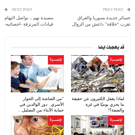
NEXT POST
PREV POST
خسائر جديدة بسوريا والعراق
مصيدة نهم .. تواصل التهام
تقرب “خلافة” داعش من الزوال
قيادات المرتزقة -احصائيه-
قد يعجبك ايضا
الأســــــرة
الأســــــرة
لماذا يغفل الكثيرون عن حقيقة
“من الشاشة إلى الحوار
ما يجري يوميًا في غزة
الأسري.. دور الوالدين في
والضفة؟!
حماية الأبناء من التضليل…
الأســــــرة
الأســــــرة