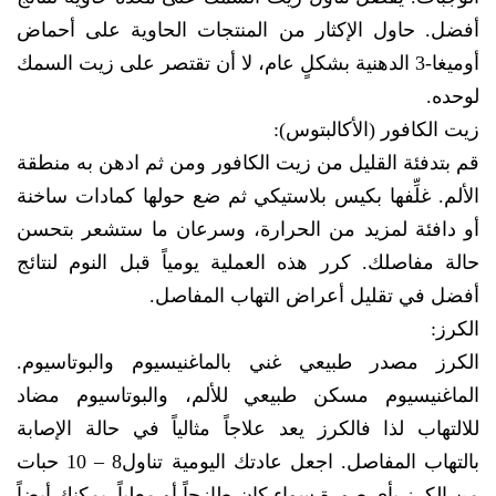
أفضل. حاول الإكثار من المنتجات الحاوية على أحماض
أوميغا-3 الدهنية بشكلٍ عام، لا أن تقتصر على زيت السمك
لوحده.
زيت الكافور (الأكالبتوس):
قم بتدفئة القليل من زيت الكافور ومن ثم ادهن به منطقة
الألم. غلِّفها بكيس بلاستيكي ثم ضع حولها كمادات ساخنة
أو دافئة لمزيد من الحرارة، وسرعان ما ستشعر بتحسن
حالة مفاصلك. كرر هذه العملية يومياً قبل النوم لنتائج
أفضل في تقليل أعراض التهاب المفاصل.
الكرز:
الكرز مصدر طبيعي غني بالماغنيسيوم والبوتاسيوم.
الماغنيسيوم مسكن طبيعي للألم، والبوتاسيوم مضاد
للالتهاب لذا فالكرز يعد علاجاً مثالياً في حالة الإصابة
بالتهاب المفاصل. اجعل عادتك اليومية تناول8 – 10 حبات
من الكرز بأي صورة سواء كان طازجاً أو معلباً. يمكنك أيضاً