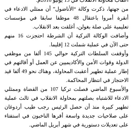
أعقاب محاولة الانقلاب في 15 يوليو 2016م.
من جهتها، ذكرت وكالة “الأناضول” أن ممثلي الادعاء في
أنقرة أمروا باعتقال 48 موظفا سابقا في مؤسسات
تعليمية على صلة بغولن، أغلقت بعد الانقلاب.
وأضافت الوكالة التركية أن الشرطة احتجزت 16 منهم
حتى الآن في عملية شملت 12 إقليما.
وأوقفت السلطات التركية حوالي 145 ألفا من موظفي
الدولة وقوات الأمن والأكاديميين عن العمل أو أقالتهم في
إطار عملية تطهير أعقبت المحاولة، وهناك نحو 49 ألفا قيد
الاحتجاز في انتظار المحاكمة.
والأسبوع الماضي فصلت تركيا 107 من القضاة وممثلي
الادعاء للاشتباه بصلتهم بمحاولة الانقلاب في ثالث عملية
تطهير كبيرة منذ أن حصل الرئيس رجب طيب أردوغان
على صلاحيات جديدة واسعة أقرها الناخبون في استفتاء
على تعديلات دستورية في شهر أبريل الماضي.