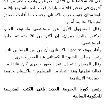
لقي 20 شخصا على الأقل مصرعهم وأصيب أكثر من 30
آخرون في تفجير قافلة سيارات قرب بلدة ماستونغ بإقليم
بلوشستان جنوب غرب باكستان، بحسب ما أفادت مصادر
أمنية باكستانية، أمس.
وقال المسؤول الأول عن مستشفى ماستونغ العام،
الدكتور ماليك جيبران، إن أكثر من 20 جثة تم جلبها
للمستشفى.
وأفاد موقع geo.tv الباكستاني بأن من بين المصابين نائب
رئيس مجلس الشيوخ الباكستاني عبد الغفور حيدري.
وقال المصدر ذاته إن عبد الغفور حيدري كان عائدا من
فعالية نظمتها هيئة “اتحاد بين المسلمين” بباكستان بجامعة
“حمادية” الإسلامية.
رئيس كوريا الجنوبية الجديد يلغي الكتب المدرسية
للحكومة السابقة