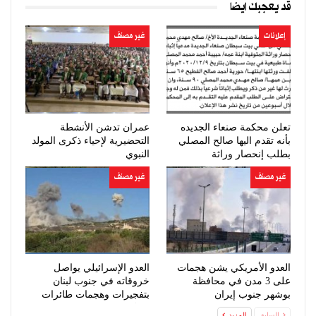
قد يعجبك ايضا
إعلانات
غير مصنف
تعلن محكمة صنعاء الجديده
عمران تدشن الأنشطة
بأنه تقدم اليها صالح المصلي
التحضيرية لإحياء ذكرى المولد
بطلب إنحصار وراثة
النبوي
غير مصنف
غير مصنف
العدو الأمريكي يشن هجمات
العدو الإسرائيلي يواصل
على 3 مدن في محافظة
خروقاته في جنوب لبنان
بوشهر جنوب إيران
بتفجيرات وهجمات طائرات
مسيّرة
السابق
المزيد