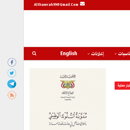
Althawrah99@gmail.com
اسبات
إعلانات
English
بار محلية