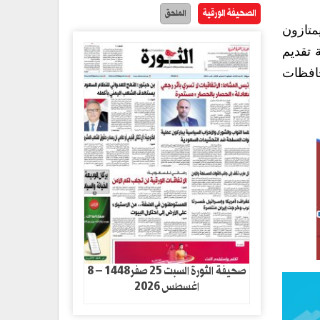
الصحيفة الورقية
الملحق
متازون
 تقديم
افظات
صحيفة الثورة السبت 25 صفر1448 – 8
اغسطس 2026