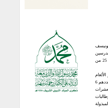
ليونيسف
مدرسين
لتنفيذ أنشطة ودروس توعوية في المدارس المختارة في الامانة ومحافظات الجمهورية للفترة ما بين 20 حتى 25 من
الألغام
كونها الإشكالية الكبرى والاهتمام الأول من قبل وزارة التربية والتعليم , وأشار إلى أن الأطفال والنساء والبالغ عددهم 6
لعشرات
طالبات
مبذولة