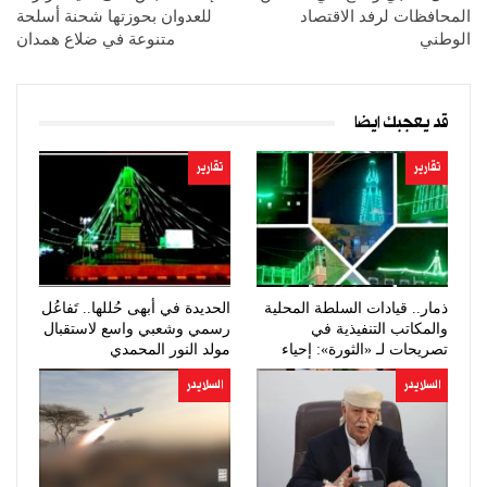
المحافظات لرفد الاقتصاد
للعدوان بحوزتها شحنة أسلحة
الوطني
متنوعة في ضلاع همدان
قد يعجبك ايضا
تقارير
تقارير
ذمار.. قيادات السلطة المحلية
الحديدة في أبهى حُللها.. تَفاعُل
والمكاتب التنفيذية في
رسمي وشعبي واسع لاستقبال
تصريحات لـ «الثورة»: إحياء
مولد النور المحمدي
ذكرى…
السلايدر
السلايدر