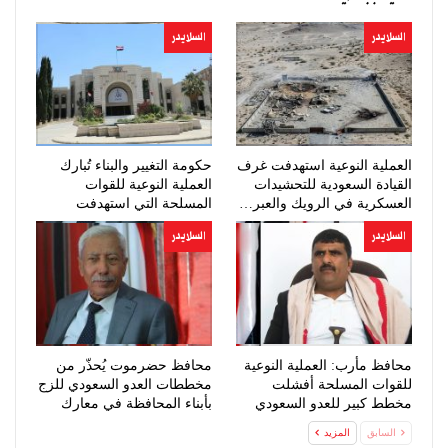
السلايدر
السلايدر
العملية النوعية استهدفت غرف
حكومة التغيير والبناء تُبارك
القيادة السعودية للتحشيدات
العملية النوعية للقوات
العسكرية في الرويك والعبر…
المسلحة التي استهدفت
تحشيدات…
السلايدر
السلايدر
محافظ مأرب: العملية النوعية
محافظ حضرموت يُحذّر من
للقوات المسلحة أفشلت
مخططات العدو السعودي للزج
مخطط كبير للعدو السعودي
بأبناء المحافظة في معارك
عبثية
السابق
المزيد