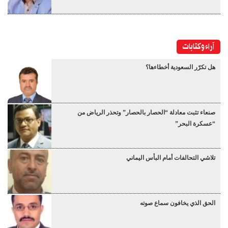
آراء وكتابات
هل تكرّر السعودية أخطاءها؟
صنعاء تثبت معادلة “الحصار بالحصار” وتحذر الرياض من
“عسكرة البحر”
تلاشي التحالفات أمام البأس اليماني
الحق الذي يخافون سماع صوته