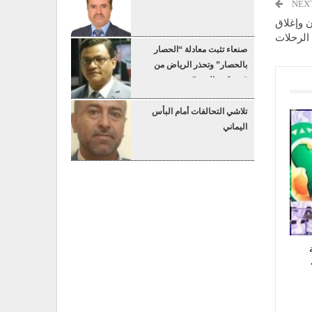
NEX
 وإغلاق
الرحلات
صنعاء تثبت معادلة “الحصار
بالحصار” وتحذر الرياض من
“عسكرة البحر”
تلاشي التحالفات أمام البأس
اليماني