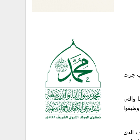
خب جرت
بمعسكره الداخلي لخوض بطولة كأس أسيا للشباب تحت سن ١٩ عاما والتي
وطبقوا
ف الذي