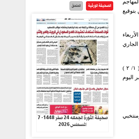
لمهاجم
الصحيفة الورقية
الملحق
بتوقيع
أربعاء
طس الجاري
وكان منتخب الشباب خسر مباراة تدريبية مع منتخب الناشئين الوطني صباح الخميس الماضي بملعب الوحدة ( ١/ ٢ )
ر اليوم
منتخبي
صحيفة الثورة الجمعه 24 صفر 1448- 7
اغسطس 2026