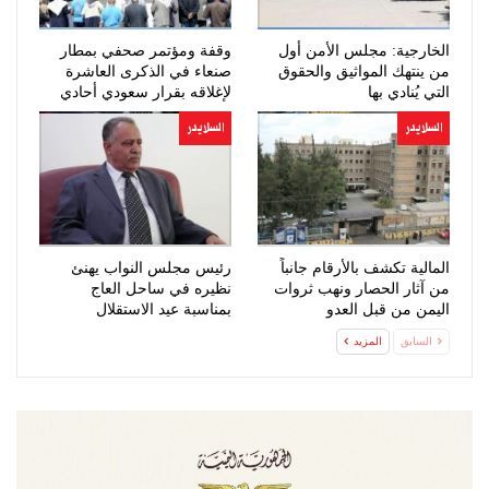
الخارجية: مجلس الأمن أول
وقفة ومؤتمر صحفي بمطار
من ينتهك المواثيق والحقوق
صنعاء في الذكرى العاشرة
التي يُنادي بها
لإغلاقه بقرار سعودي أحادي
السلايدر
السلايدر
المالية تكشف بالأرقام جانباً
رئيس مجلس النواب يهنئ
من آثار الحصار ونهب ثروات
نظيره في ساحل العاج
اليمن من قبل العدو
بمناسبة عيد الاستقلال
السعودي…
السابق
المزيد