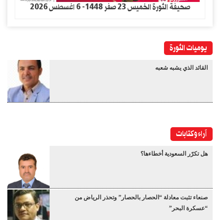
صحيفة الثورة الخميس 23 صفر 1448- 6 اغسطس 2026
يوميات الثورة
القائد الذي يشبه شعبه
آراء وكتابات
هل تكرّر السعودية أخطاءها؟
صنعاء تثبت معادلة “الحصار بالحصار” وتحذر الرياض من
“عسكرة البحر”