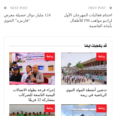
NEXT POST
PREV POST
اختتام فعاليات المهرجان الأول
124 مليار دولار حصيلة معرض
لراديو مواهب FM للأطفال
“فارنبره” الجوي
بأمانة العاصمة
قد يعجبك ايضا
رياضة
رياضة
تدشين أنشطة المولد النبوي
إجراء قرعة بطولة الاتصالات
الرياضية في ريمة
اليمنية التاسعة للشركات
بمشاركة 22 فريقًا
رياضة
رياضة