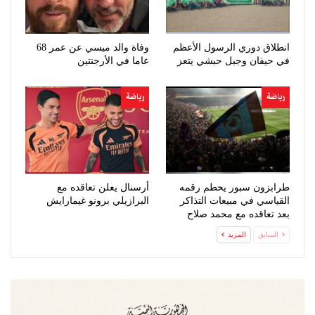
انطلاق دوري الرسول الأعظم
وفاة والد ميسي عن عمر 68
في حيفان وجبل حبشي يتعز
عاما في الأرجنتين
رياضة
رياضة
طرابزون سبور يحطم رقمه
أرسنال يعلن تعاقده مع
القياسي في مبيعات التذاكر
البرازيلي برونو غيمارايش
بعد تعاقده مع محمد صلاح
السابق
المزيد