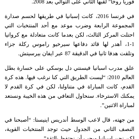
فوريا روخا” لقبها الثاني على التوالي بعد 2008.
في فرنسا 2016، كانت إسبانيا في طريقها لحسم صدارة
المجموعة الرابعة وضرب موعد مع أحد المنتخبات التي
احتلت المركز الثالث، لكن بعدما كانت متعادلة مع كرواتيا
1-1، أهدر لها قائد دفاعها سيرخيو راموس ركلة جزاء
وتلقت هدفا ثانيا في الدقيقة 87 عبر ايفان بيرسيتش.
علق مدرب اسبانيا فيسنتي دل بوسكي على خسارة بطل
العالم 2010: “ليست الطريق التي كنا نرغب فيها. هذه كرة
القدم، كانت المباراة في متناولنا، لكن في كرة القدم لا
يمكنك الاسترخاء. سنحاول التعافي من هذه الخيبة ونستعد
لمباراة الاثنين”.
من جهته، قال لاعب الوسط أندريس اينيستا: “أصبحنا في
النصف الثاني من الجدول حيث توجد المنتخبات القوية،
لكن نحن اسبانيا ويجب أن نحتفظ بالثقة”.