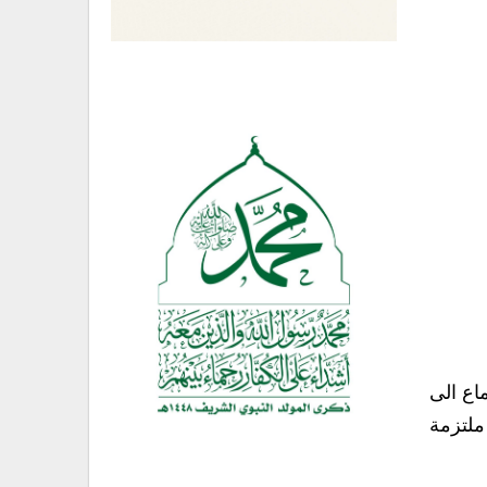
اع الى
ملتزمة