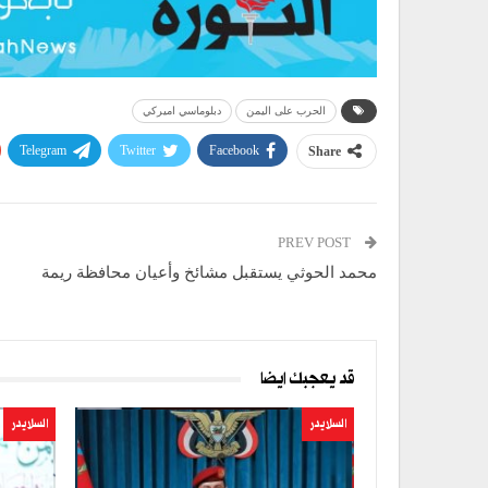
الحرب على اليمن
دبلوماسي اميركي
Telegram
Twitter
Facebook
Share
PREV POST
محمد الحوثي يستقبل مشائخ وأعيان محافظة ريمة
قد يعجبك ايضا
السلايدر
السلايدر