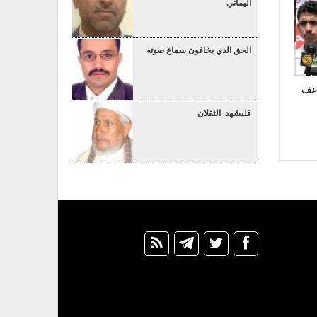
اليماني
الحق الذي يخافون سماع صوته
اعف
فليشهد الثقلان