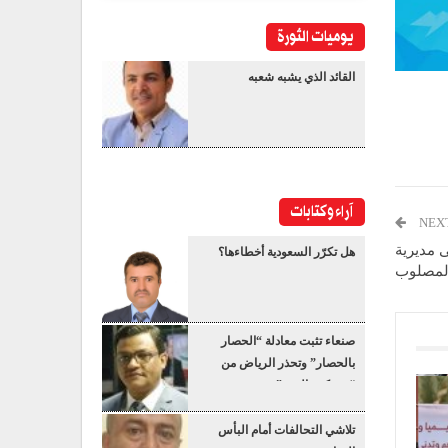
يوميات الثورة
القائد الذي يشبه شعبه
آراء وكتابات
NEX
 مديرية
هل تكرّر السعودية أخطاءها؟
لمصلوب
صنعاء تثبت معادلة “الحصار
بالحصار” وتحذر الرياض من
“عسكرة البحر”
تلاشي التحالفات أمام البأس