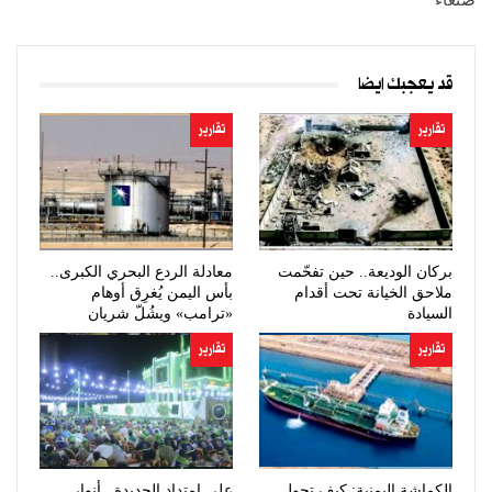
صنعاء
قد يعجبك ايضا
تقارير
تقارير
بركان الوديعة.. حين تفحّمت
معادلة الردع البحري الكبرى..
ملاحق الخيانة تحت أقدام
بأس اليمن يُغرِق أوهام
السيادة
«ترامب» ويشُلّ شريان
النفط…
تقارير
تقارير
الكماشة اليمنية: كيف تحول
على امتداد الحديدة.. أنوار