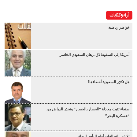
آراء وكتابات
خواطر رياضية
أمريكا إلى السقوط دُرْ ..رهان السعودي الخاسر
هل تكرّر السعودية أخطاءها؟
صنعاء تثبت معادلة “الحصار بالحصار” وتحذر الرياض من
“عسكرة البحر”
تلاشي التحالفات أمام البأس اليماني