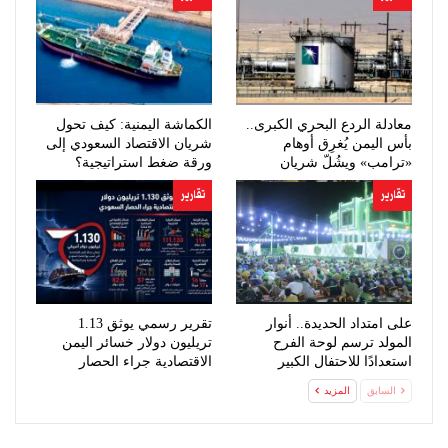
معادلة الردع البحري الكبرى..
الكماشة اليمنية: كيف تحول
بأس اليمن يُغرِق أوهام
شريان الاقتصاد السعودي إلى
«ترامب» ويشُلّ شريان
ورقة ضغط استراتيجية؟
النفط…
تقارير
تقارير
على امتداد الحديدة.. أنوار
تقرير رسمي يوثق 1.13
المولد ترسم لوحة الفرح
تريليون دولار خسائر اليمن
استعدادًا للاحتفال الكبير
الاقتصادية جراء الحصار
السعودي
السابق
المزيد