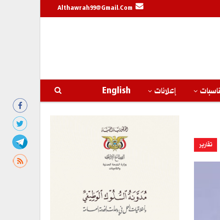
Althawrah99@gmail.com
اسبات
إعلانات
English
تقارير