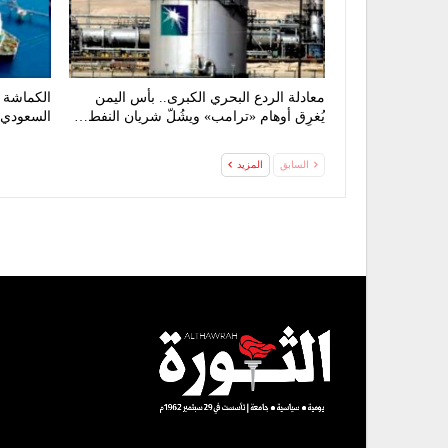
معادلة الردع البحري الكبرى.. بأس اليمن
الكماشة ا
يُغرِق أوهام «ترامب» ويشُلّ شريان النفط…
السعودي 
السابق
المزيد