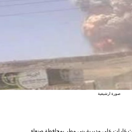
صورة ارشيفية
اث غارات على مديرية بني مطر بمحافظة صنعاء.