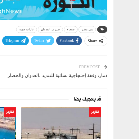
بني مطر
صنعاء
طيران العدوان
غارات جوية
Telegram
Twitter
Facebook
Share
PREV POST
ذمار: وقفة إحتجاجية نسائية للتنديد بالعدوان والحصار
قد يعجبك ايضا
تقارير
تقارير