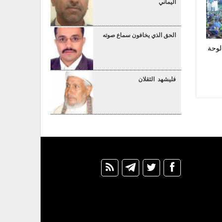
اليماني
الحق الذي يخافون سماع صوته
لوحة
فليشهد الثقلان