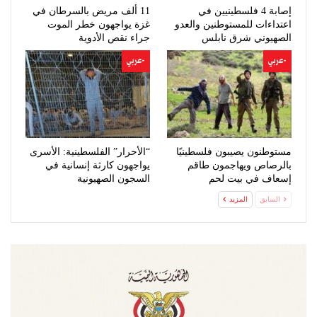
إصابة 4 فلسطينيين في
11 ألف مريض بالسرطان في
اعتداءات للمستوطنين والعدو
غزة يواجهون خطر الموت
الصهيوني شرق نابلس
جراء نقص الأدوية
-عربي
-عربي
مستوطنون يصيبون فلسطينيًا
“الأحرار” الفلسطينية: الأسرى
بالرصاص ويهاجمون طاقم
يواجهون كارثة إنسانية في
إسعاف في بيت لحم
السجون الصهيونية
السابق
المزيد