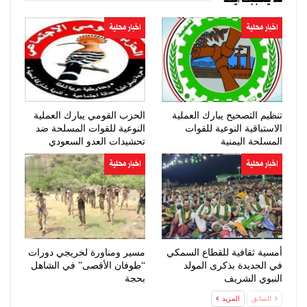
اخبار محلية
اخبار محلية
تنظيم التصحيح يبارك العملية
الحزب القومي يبارك العملية
الاستباقية النوعية للقوات
النوعية للقوات المسلحة ضد
المسلحة اليمنية
تحشيدات العدو السعودي
اخبار محلية
اخبار محلية
أمسية ثقافية للقطاع السمكي
مسير ومناورة لخريجي دورات
في الحديدة بذكرى المولد
“طوفان الأقصى” في الشاهل
النبوي الشريف
بحجة
السابق
المزيد