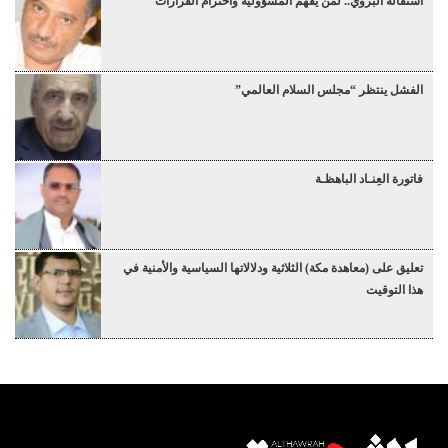
استقالة البروي.. لمن يفهم المسؤولية واحترام القرارات
الفشل ينتظر “مجلس السلام العالمي”
فاتورة العِنـاد الباهظـة
تعليق على (معاهدة مكة) الثلاثية ودلالاتها السياسية والأمنية في
هذا التوقيت