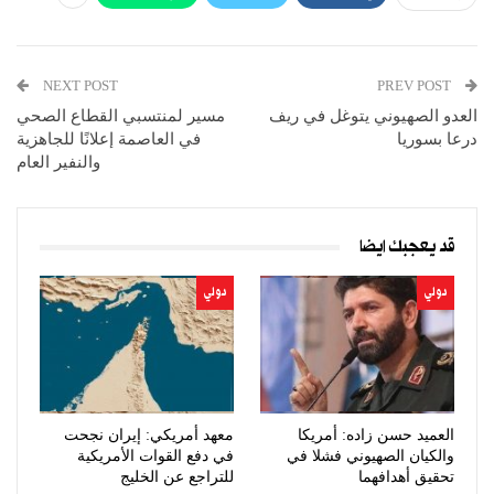
NEXT POST
PREV POST
العدو الصهيوني يتوغل في ريف
مسير لمنتسبي القطاع الصحي
درعا بسوريا
في العاصمة إعلانًا للجاهزية
والنفير العام
قد يعجبك ايضا
دولي
دولي
العميد حسن زاده: أمريكا
معهد أمريكي: إيران نجحت
والكيان الصهيوني فشلا في
في دفع القوات الأمريكية
تحقيق أهدافهما
للتراجع عن الخليج