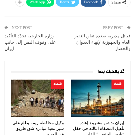
WhatsApp
Twitter
Facebook
Share
NEXT POST
PREV POST
قبائل مديرية صعدة تعلن النفير
وزارة الخارجية تجدّد التأكيد
العام والجهوزية لإنهاء العدوان
على وقوف اليمن إلى جانب
والحصار
إيران
قد يعجبك ايضا
اقتصاد
اقتصاد
إيران تدشن مشروع إعادة
وكيل محافظة ريمة يطلع على
تأهيل المصفاة الثالثة في حقل
سير تنفيذ مبادرة شق طريق
“بارس الجنوبي” للغاز
في الجبين