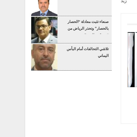
زيد
صنعاء تثبت معادلة “الحصار
بالحصار” وتحذر الرياض من
“عسكرة البحر”
تلاشي التحالفات أمام البأس
اليماني