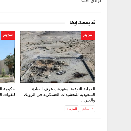
لوادي أحمد
قد يعجبك ايضا
السلايدر
السلايدر
العملية النوعية استهدفت غرف القيادة
حكومة التغ
السعودية للتحشيدات العسكرية في الرويك
للقوات ا
والعبر…
السابق
المزيد