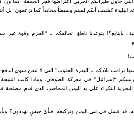
ة التي حاول طيرانكم الحربي اعتراضها فجر الجمعة، كما ورد ف
 البليدة كشفت أنكم لستم وسيطاً محايداً كما تزعمون، بل أن
يف بالتابع؟! يتوعدنا ناطق تحالفكم بـ “الحزم وقوة غير مس
.
ب!
سها ترامب بلادكم بـ”البقرة الحلوب” التي لا تتقن سوى الدف
ربيبتكم “إسرائيل” في معركة الطوفان. وماذا كانت النتيجة
بحرية النكراء على يد اليمن المحاصر، الذي قدم مصلحة 
، قد فشل في ثني اليمن وتركيعه، فبأيّ جيشٍ تهددون؟ وبأيّ