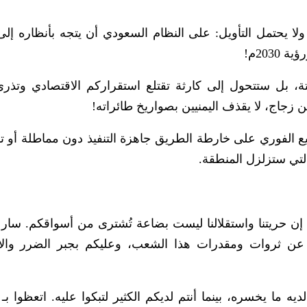
 ولا يحتمل التأويل: على النظام السعودي أن يتجه بأنظاره إل
203م!
تة، بل ستتحول إلى كارثة تقتلع استقراركم الاقتصادي وتذري
 زجاج، لا يقذف اليمنيين بصواريخ طائراته!
توقيع الفوري على خارطة الطريق جاهزة التنفيذ دون مماطلة أو 
التي ستزلزل المنطقة.
.. إن حريتنا واستقلالنا ليست بضاعة تُشترى من أسواقكم. سارع
لة عن ثروات ومقدرات هذا الشعب، وعليكم بجبر الضرر وال
ما يخسره، بينما أنتم لديكم الكثير لتبكوا عليه. اتعظوا بـ 