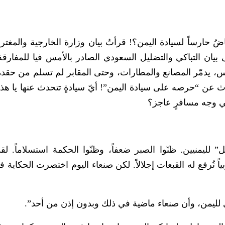
اضُ حارساً لسيادة اليمن؟! قرأتُ بيان وزارة الخارجية والمغتر
 فعدتُ بذاكرتي إلى بيان التباكي والتضليل السعودي الصادر بالأمس فيا للمفارق
بس، يدمّر المصانع والمطارات، وحتى المقابر لم تسلم من حقد
ث عن “حرصه على سيادة اليمن”! أيّ سيادةٍ تتحدث عنها يا هذا
ي وجه مسافرٍ عاجز؟
ليمنيين. ظنّوا الصبر ضعفاً، وظنّوا الحكمة استسلاماً. لقد
 تُرفع له القبعات إجلالاً. لكن صنعاء اليوم اختصرت الحكاية في
لليمن، وأن صنعاء ماضية في ذلك وبدون إذن من أحد”.