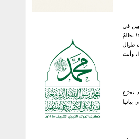
بين في
ة! نظامٌ
ه طوال
، وأنت
 تجرّع
 بيانها