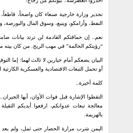
احذروا الغطرسة.. بيوتكم من زجاج!
تحذير وزارة خارجية صنعاء كان واضحاً، قاطعاً،
النفط، وأرامكو، وينبع، وسوق المال والبورصة، ورؤية 0
نعم.. إن حماقتكم القادمة لن ترتد بيانات صام
“رؤيتكم الحالمة” في مهب الريح. من كان بيته من
البيان يضعكم أمام خيارين لا ثالث لهما: إما ال
أو تحمل التبعات الاقتصادية والعسكرية الكارثية 
كلمة أخيرة..
التقطوا الإشارة قبل فوات الأوان، أيها الجيران
معالجة تبعات عدوانكم، ارفعوا أيديكم الثقي
بالهزيمة.
اليمن شرب مرارة الحصار حتى ثمل، ولم يعد لديه 