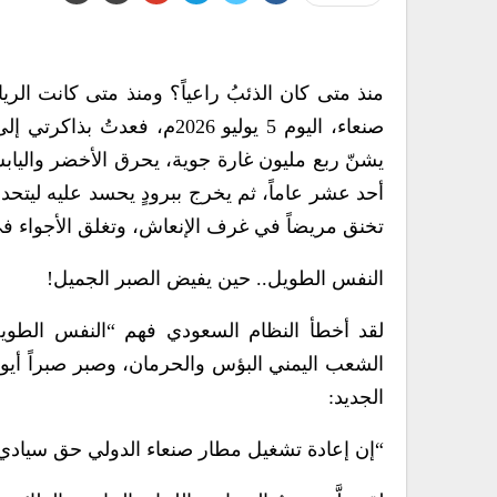
منذ متى كان الذئبُ راعياً؟ ومنذ متى كانت الري
صنعاء، اليوم 5 يوليو 2026م،
يشنّ ربع مليون غارة جوية، يحرق الأخضر واليا
أحد عشر عاماً، ثم يخرج ببرودٍ يحسد عليه ليتحد
تخنق مريضاً في غرف الإنعاش، وتغلق الأجواء ف
النفس الطويل.. حين يفيض الصبر الجميل!
لقد أخطأ النظام السعودي فهم “النفس الطويل” ل
الشعب اليمني البؤس والحرمان، وصبر صبراً أيوبياً
الجديد:
“إن إعادة تشغيل مطار صنعاء الدولي حق سيادي 