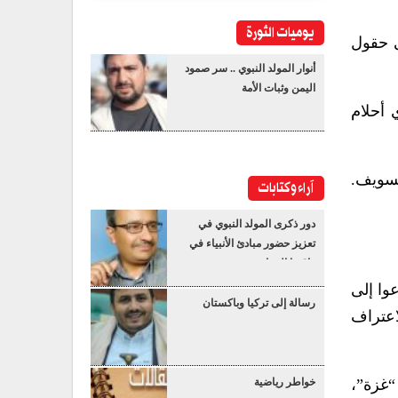
يوميات الثورة
ى حقول
أنوار المولد النبوي .. سر صمود
اليمن وثبات الأمة
 أحلام
تسويف.
آراء وكتابات
دور ذكرى المولد النبوي في
تعزيز حضور مبادئ الأنبياء في
واقعنا المعاصر
وا إلى
رسالة إلى تركيا وباكستان
اعتراف
“غزة”،
خواطر رياضية