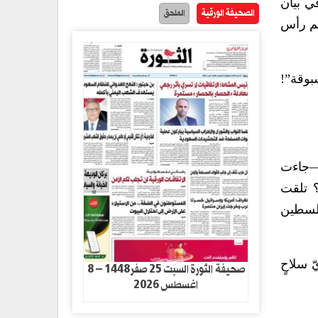
ي بيان
الصحيفة الورقية
الملحق
تم رأس
بوقة”!
ع—جاءت
؟ تلقت
فلسطين
 سلاحٍ
صحيفة الثورة السبت 25 صفر1448 – 8
اغسطس 2026