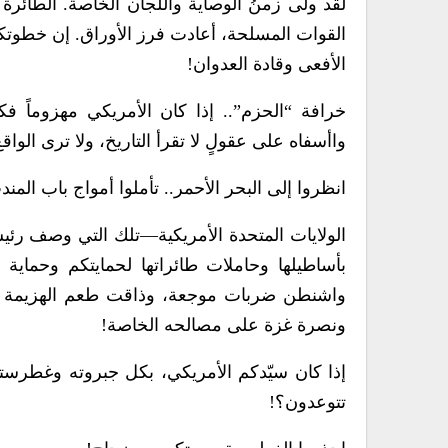
لقد ولَّى زمنُ الوصاية واللجان الخاصة. الطائر
القوات المسلحة، أعادت فرز الأوراق. إن خطوتكم
الأفعى وقادة العدوان!
خرافة “الحزم”.. إذا كان الأمريكي مهزوماً فك
واأسفاه على عقولٍ لا تقرأ التاريخ، ولا ترى الواقع
انظروا إلى البحر الأحمر.. تأملوا أمواج باب المند
الولايات المتحدة الأمريكية—تلك التي وصف رئي
بأساطيلها وحاملات طائراتها لحمايتكم وحماية 
واشنطن ضربات موجعة، وذاقت طعم الهزيمة ال
ونصرة غزة على مصالحه الخاصة!
إذا كان سيّدكم الأمريكي، بكل جبروته وغطرسته
تتوعدون؟!