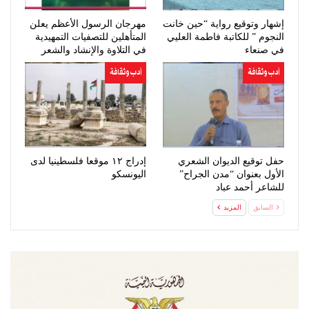
إشهار وتوقيع رواية “حين خانت
مهرجان الرسول الأعظم يعلن
النجوم ” للكاتبة فاطمة العليي
المتأهلين للتصفيات التمهيدية
في صنعاء
في التلاوة والإنشاد والشعر
أدب وثقافة
أدب وثقافة
حفل توقيع الديوان الشعري
إدراج ١٢ موقعا فلسطينيا لدى
الأول بعنوان “مدن الجراح”
اليونسكو
للشاعر أحمد عباد
السابق
المزيد