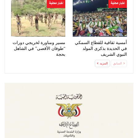
اخبار محلية
اخبار محلية
أمسية ثقافية للقطاع السمكي
مسير ومناورة لخريجي دورات
في الحديدة بذكرى المولد
“طوفان الأقصى” في الشاهل
النبوي الشريف
بحجة
السابق
المزيد