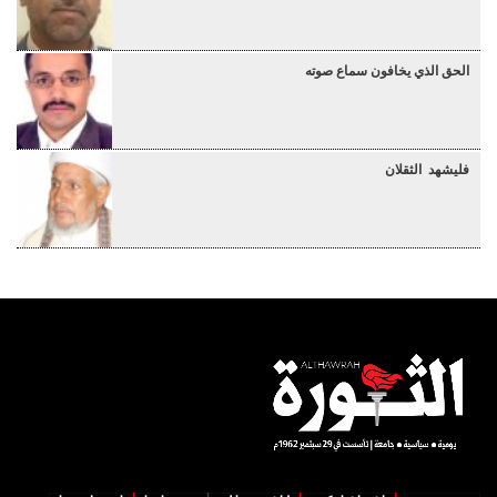
الحق الذي يخافون سماع صوته
فليشهد الثقلان