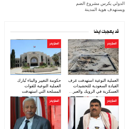
الدولي يكرس مشروع الضم
ويستهدف هوية المدينة
قد يعجبك ايضا
السلايدر
السلايدر
العملية النوعية استهدفت غرف
حكومة التغيير والبناء تُبارك
القيادة السعودية للتحشيدات
العملية النوعية للقوات
العسكرية في الرويك والعبر…
المسلحة التي استهدفت
تحشيدات…
السلايدر
السلايدر