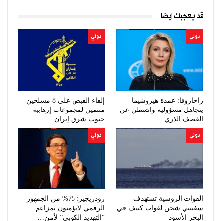
قد يعجبك ايضا
دولي
دولي
زاخاروفا: عمدة هيروشيما
إلقاء القبض على 8 مسلحين
يتجاهل مسؤولية واشنطن عن
منتمين لمجموعات إرهابية
القصف الذري
جنوب شرق إيران
دولي
دولي
القوات الروسية تستهدف
رودريجيز: 75% من الجمهور
سفينتي شحن لقوات كييف في
الرقمي لايؤمنون بمزاعم
البحر الأسود
“التهديد الكوبي” لأمن…