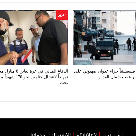
-عربي
صابة 48 فلسطينياً جراء عدوان صهيوني على
الدفاع المدني في غزة يعاين 
كفر عقب شمال القدس
تمهيداً لانتشال جثامين نحو 170 شهيد
تحت…
من نحن
لإعلاناتكم
للإشتراك
خدماتنا