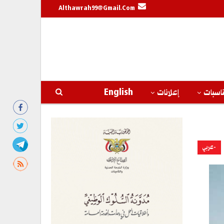
Althawrah99@gmail.com
اسبات
إعلانات
English
-عربي