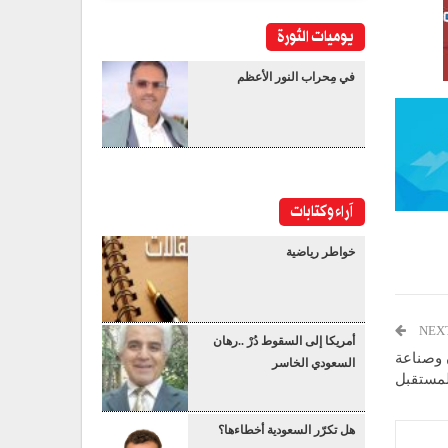
يوميات الثورة
في مِحراب النور الأعظم
آراء وكتابات
خواطر رياضية
NEX
أمريكا إلى السقوط دُرْ ..رهان
ن وصناعة
السعودي الخاسر
لمستقبل
هل تكرّر السعودية أخطاءها؟