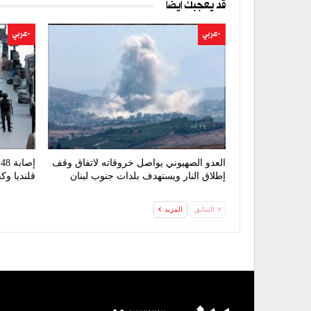
قد يعجبك ايضا
-عربي
-عربي
العدو الصهيوني يواصل خروقاته لاتفاق وقف
إ
إطلاق النار ويستهدف بلدات جنوب لبنان
قلنديا و
السابق
المزيد