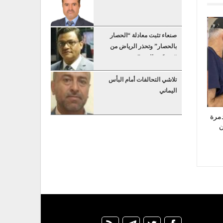
صنعاء تثبت معادلة “الحصار
بالحصار” وتحذر الرياض من
“عسكرة البحر”
تلاشي التحالفات أمام البأس
اليماني
8 منازل مدمرة
اً من