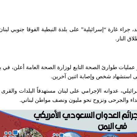
راء غارة “إسرائيلية” على بلدة النبطية الفوقا جنوبي لبنان
اق النار.
كز عمليات طوارئ الصحة التابع لوزارة الصحة العامة أعلن، في ب
إلى استشهاد شخص وإصابة اثنين آخرين.
ائيلي، عدوانه الإجرامي على لبنان مستهدفاً البلدات والقرى 
لشهداء والجرحى ونزوح نحو مليون ونصف مواطن لبناني.