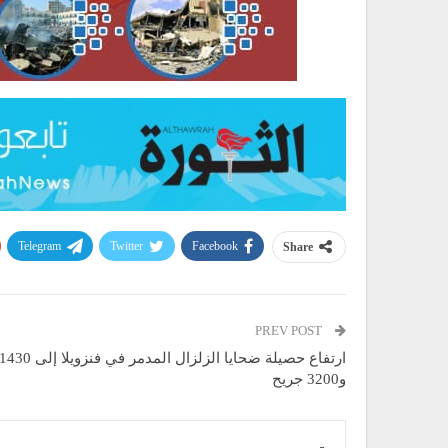
Telegram
Twitter
Facebook
Share
PREV POST
و3200 جريح