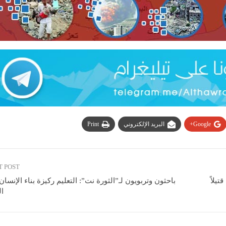
Google+
البريد الإلكتروني
Print
T POST
ارتفاع حصيلة ضحايا الزلزال المدمر في فنزويلا إلى 1430 قتيلاً
باحثون وتربويون لـ”الثورة نت”: التعليم ركيزة بناء الإنسا
ا