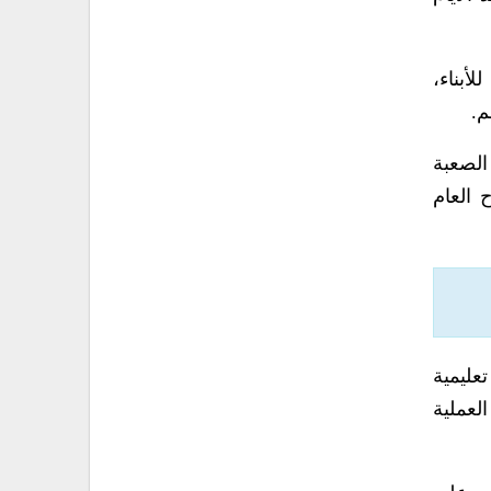
أبناء،
م.
الصعبة
 العام
عليمية
لعملية