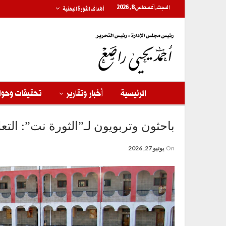
السبت, أغسطس 8, 2026
أهداف الثورة اليمنية
الرئيسية
أخبار وتقارير
تحقيقات وحوا
باحثون وتربويون لـ”الثورة نت”: التع
On
يونيو 27, 2026