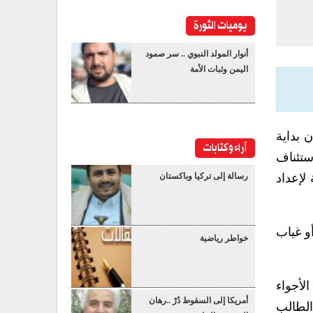
يوميات الثورة
أنوار المولد النبوي .. سر صمود
اليمن وثبات الأمة
ن بداية
آراء وكتابات
ستئناف
لإعداد
رسالة إلى تركيا وباكستان
أو غياب
خواطر رياضية
لأجواء
أمريكا إلى السقوط دُرْ ..رهان
الطالب