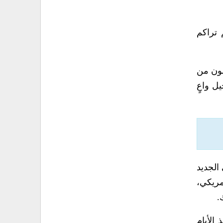
 تراكم
مون من
ل واعٍ
الجديد
مريكي،
.
 الأيام