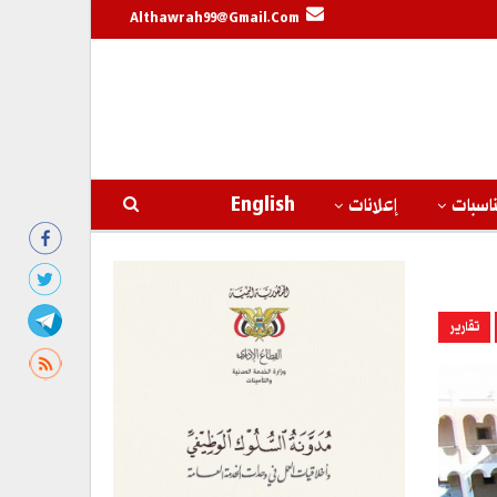
Althawrah99@gmail.com
اسبات
إعلانات
English
تقارير