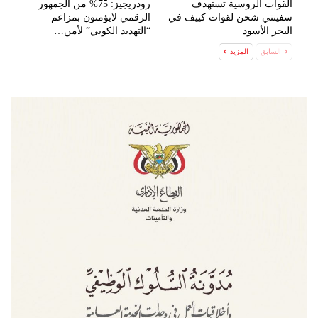
القوات الروسية تستهدف
رودريجيز: 75% من الجمهور
سفينتي شحن لقوات كييف في
الرقمي لايؤمنون بمزاعم
البحر الأسود
“التهديد الكوبي” لأمن…
السابق
المزيد