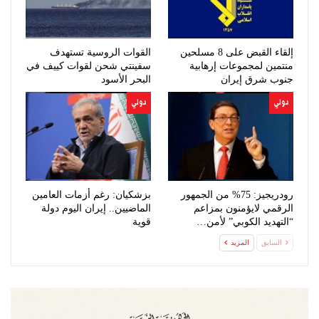
إلقاء القبض على 8 مسلحين
القوات الروسية تستهدف
منتمين لمجموعات إرهابية
سفينتي شحن لقوات كييف في
جنوب شرق إيران
البحر الأسود
دولي
دولي
رودريجيز: 75% من الجمهور
بزشكيان: رغم أزمات العامين
الرقمي لايؤمنون بمزاعم
الماضيين.. إيران اليوم دولة
“التهديد الكوبي” لأمن…
قوية
السابق
المزيد