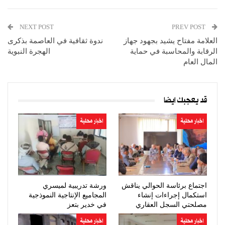
NEXT POST
PREV POST
العلامة مفتاح يشيد بجهود جهاز
ندوة ثقافية في العاصمة بذكرى
الرقابة والمحاسبة في حماية
الهجرة النبوية
المال العام
قد يعجبك ايضا
اخبار محلية
اخبار محلية
اجتماع برئاسة الحوالي يناقش
ورشة تدريبية لميسري
استكمال إجراءات إنشاء
المجاميع الإنتاجية النموذجية
مصلحتي السجل العقاري
في خدير بتعز
والتوثيق…
اخبار محلية
اخبار محلية