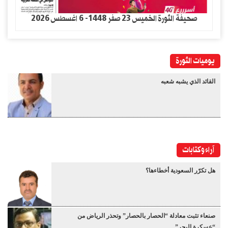
صحيفة الثورة الخميس 23 صفر 1448- 6 اغسطس 2026
يوميات الثورة
القائد الذي يشبه شعبه
آراء وكتابات
هل تكرّر السعودية أخطاءها؟
صنعاء تثبت معادلة “الحصار بالحصار” وتحذر الرياض من
“عسكرة البحر”