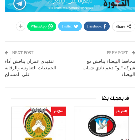
WhatsApp
Twitter
Facebook
Share
NEXT POST
PREV POST
محافظ البيضاء يناقش مع
تنفيذي عمران يناقش أداء
شركة “يو” دعم نادي شباب
الجمعيات التعاونية والرقابة
البيضاء
على المسالخ
قد يعجبك ايضا
السلايدر
السلايدر