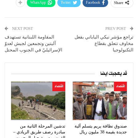
WhatsApp
Twitter
Facebook
Share
NEXT POST
PREV POST
تراجع مؤشر نيكي الياباني بفعل
المقاومة اللبنانية تستهدف
مخاوف تتعلق بقطاع
آليتين وتجمعين لجيش لعدوّ
التكنولوجيا
الإسرائيليّ في الجنوب المحتل
قد يعجبك ايضا
اقتصاد
اقتصاد
صندوق نظافة يريم يتسلم آلية
تدشين المرحلة الثانية من
جديدة بقيمة 38 مليون ريال
مبادرة رصف طريق الريادي –
القرن بمديرية جبل المحويت