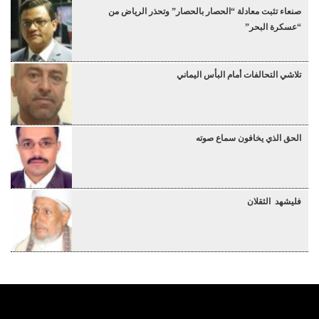
صنعاء تثبت معادلة “الحصار بالحصار” وتحذر الرياض من
“عسكرة البحر”
تلاشي التحالفات أمام البأس اليماني
الحق الذي يخافون سماع صوته
فليشهد الثقلان