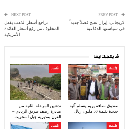
NEXT POST
PREV POST
لاريجاني: إيران تفتح فصلاً جديداً
تراجع أسعار الذهب بفعل
في سياستها الدفاعية
المخاوف من رفع أسعار الفائدة
الأمريكية
قد يعجبك ايضا
اقتصاد
اقتصاد
صندوق نظافة يريم يتسلم آلية
تدشين المرحلة الثانية من
جديدة بقيمة 38 مليون ريال
مبادرة رصف طريق الريادي –
القرن بمديرية جبل المحويت
اقتصاد
اقتصاد