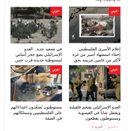
-عربي
-عربي
إعلام الأسرى الفلسطيني:
في تصعيد جديد.. العدو
إخفاء استشهاد أسير من غزة
الإسرائيلي يضع حجر أساس
لأكثر من عامين جريمة بحق
لمستوطنة جديدة قرب جنين
الإنسانية
-عربي
-عربي
العدو الإسرائيلي يقتحم قلقيلية
مستوطنون يُصعّدون اعتداءاتهم
ويعتقل شاباً في العيسوية
على الفلسطينيين وممتلكاتهم
ومستوطنون يقطعون
في الضفة
عشرات…
السابق
المزيد