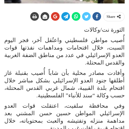
Share
الثورة نت/وكالات
أُصيب مواطن فلسطيني واعتُقل آخر، فجر اليوم
السبت، خلال اقتحامات ومداهمات نفذتها قوات
العدو الإسرائيلي في عدد من مناطق الضفة الغربية
والقدس المحتلة.
وأفادت مصادر محلية بأن شاباً أُصيب بقنبلة غاز
أطلقها جنود العدو الإسرائيلي بشكل مباشر خلال
اقتحام بلدة القبيبة، شمال غربي القدس المحتلة،
حسب وكالة “سند للأنباء” الفلسطينية.
وفي محافظة سلفيت، اعتقلت قوات العدو
الإسرائيلي المواطن حسين حسن المشني بعد
مداهمة منزله وتفتيشه والعبث بمحتوياته، خلال
اقتحام قرية رافات غرب المدينة.