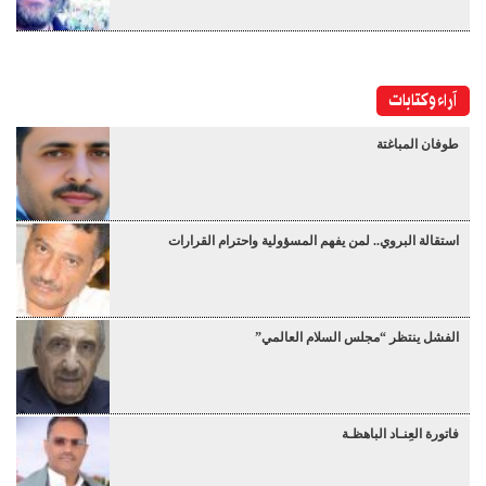
آراء وكتابات
طوفان المباغتة
استقالة البروي.. لمن يفهم المسؤولية واحترام القرارات
الفشل ينتظر “مجلس السلام العالمي”
فاتورة العِنـاد الباهظـة