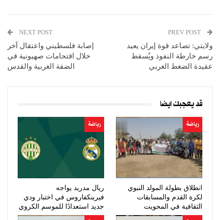
NEXT POST
PREV POST
ولايتي: تصاعد قوة إيران يعيد
إصابة فلسطيني واعتقال آخر
رسم خارطة النفوذ ويُسقط
خلال اقتحامات صهيونية في
عقيدة الضغط الغربي
الضفة الغربية والقدس
قد يعجبك ايضا
رياضة
رياضة
انطلاق بطولة المولد النبوي
ريال مدريد يواجه
لكرة القدم والمسابقات
فيرينكفاروس في اختبار ودي
الثقافية في المحويت
جديد استعدادًا للموسم الكروي