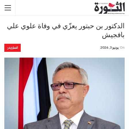
الدكتور بن حبتور يعزّي في وفاة علوي علي
بافجيش
السلايدر
On
يونيو 3, 2026