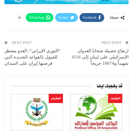
WhatsApp
Twitter
Facebook
Share
NEXT POST
PREV POST
ارتفاع حصيلة ضحايا العدوان
“الثوري الإيراني”: العدو مضطر
الإسرائيلي على لبنان إلى 3516
للقبول بالقواعد الجديدة التي
شهيداً و10674 جريحاً
فرضتها إيران على الميدان
قد يعجبك ايضا
السلايدر
السلايدر