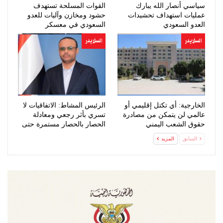
سياسي أنصار الله يبارك
القوات المسلحة تستهدف
عمليات استهداف تحشيدات
حشود ومخازن وآليات للعدو
العدو السعودي
السعودي في معسكر
“صحن…
السلايدر
السلايدر
الخارجية: أي تكتل إقليمي أو
الرئيس المشاط: الاتفاقيات لا
عالمي لن يتمكن من مصادرة
تسري بأثر رجعي ومعادلة
حقوق الشعب اليمني
الحصار بالحصار مستمرة حتى
المشروعة
تحقق…
السابق
المزيد