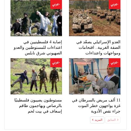
-عربي
-عربي
العدو الإسرائيلي يصعّد في
إصابة 4 فلسطينيين في
الضفة الغربية.. اقتحامات
اعتداءات للمستوطنين والعدو
ومواجهات واعتداءات
الصهيوني شرق نابلس
للمستوطنين
-عربي
-عربي
11 ألف مريض بالسرطان في
مستوطنون يصيبون فلسطينيًا
غزة يواجهون خطر الموت
بالرصاص ويهاجمون طاقم
جراء نقص الأدوية
إسعاف في بيت لحم
السابق
المزيد