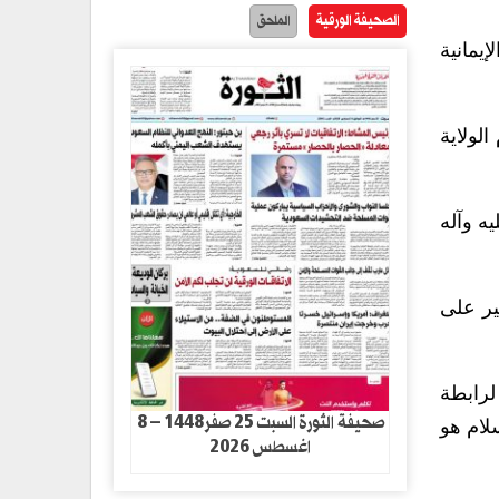
الصحيفة الورقية
الملحق
يمانية
لولاية
ه وآله
ير على
لرابطة
صحيفة الثورة السبت 25 صفر1448 – 8
لام هو
اغسطس 2026