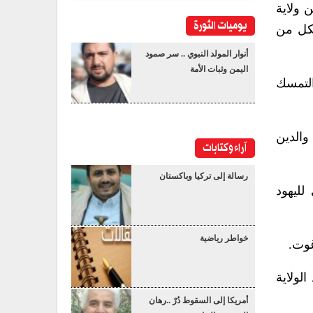
 ولاية
يوميات الثورة
لكل من
أنوار المولد النبوي .. سر صمود
اليمن وثبات الأمة
التمسك
والدين
آراء وكتابات
رسالة إلى تركيا وباكستان
لليهود
خواطر رياضية
غوت.
لولاية
أمريكا إلى السقوط دُرْ ..رهان