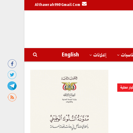
Althawrah99@gmail.com
اسبات
إعلانات
English
بار محلية