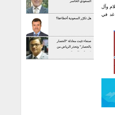
السعودي الخاسر
ام وآل
 غد في
هل تكرّر السعودية أخطاءها؟
صنعاء تثبت معادلة “الحصار
بالحصار” وتحذر الرياض من
“عسكرة البحر”