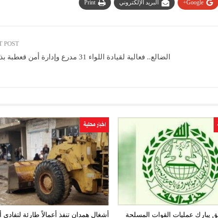
Google+
البريد الإلكتروني
Print
T POST
الضالع.. فعالية لقيادة اللواء 31 مدرع وإدارة أمن 
اخبار محلية
 يبارك عمليات القوات المسلحة
أشغال همدان تنفذ أعمالاً طارئة لتفادي 