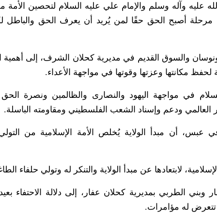
له عليه وآله وسلم والإمام علي عليه السلام لتحصين الأمة من
 مرحلة أصبح الحق حقًا لمن يُريد أن يعرف الحق والباطل 
نوسان والسوق القديم في مديرية كحلان الشرف، إلى أهمية 
 لحفظ مكانتها وعزتها وقوتها في مواجهة الأعداء.
لام في مواجهة اليهود والنصارى والظالمين ونصرة الحق 
ر العالمي ودعم وإسناد الشعب الفلسطيني ومقاومته الباسلة.
س، أن مبدأ الولاية يُخلص الأمة الإسلامية من التولي 
مية، لابتعادها عن مبدأ الولاية والتنكر له وتولي حلفاء الطا
ي الطربي بمديرية كحلان عفار، إلى دلالة الاحتفاء بعيد ا
 تتعرض له مؤامرات.