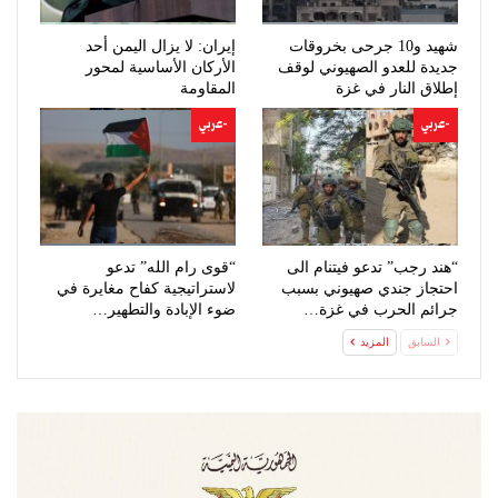
شهيد و10 جرحى بخروقات
إيران: لا يزال اليمن أحد
جديدة للعدو الصهيوني لوقف
الأركان الأساسية لمحور
إطلاق النار في غزة
المقاومة
-عربي
-عربي
“هند رجب” تدعو فيتنام الى
“قوى رام الله” تدعو
احتجاز جندي صهيوني بسبب
لاستراتيجية كفاح مغايرة في
جرائم الحرب في غزة…
ضوء الإبادة والتطهير…
السابق
المزيد