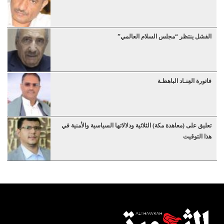
الفشل ينتظر “مجلس السلام العالمي”
فاتورة العِنـاد الباهظـة
تعليق على (معاهدة مكة) الثلاثية ودلالاتها السياسية والأمنية في
هذا التوقيت