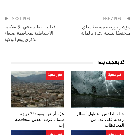
NEXT POST
PREV POST
مؤشر بورصة مسقط يغلق
فعالية خطابية في الإصلاحية
منخفضًا بنسبة 1.29 بالمائة
الاحتياطية بمحافظة صنعاء
بذكرى يوم الولاية
قد يعجبك ايضا
اخبار محلية
اخبار محلية
حالة الطقس : هطول أمطار
هزّة أرضية بقوة 3.9 درجة
رعدية على عدد من
شمال غرب العدين بمحافظة
المحافظات
إب
اخبار محلية
اخبار محلية