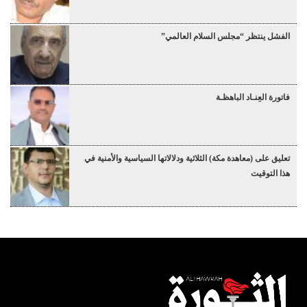
الفشل ينتظر “مجلس السلام العالمي”
فاتورة العِنـاد الباهظـة
تعليق على (معاهدة مكة) الثلاثية ودلالاتها السياسية والأمنية في
هذا التوقيت