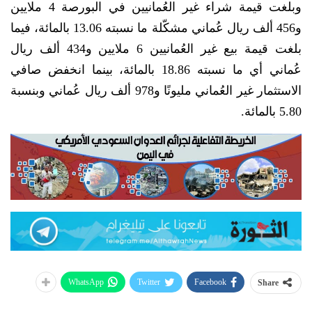
وبلغت قيمة شراء غير العُمانيين في البورصة 4 ملايين
و456 ألف ريال عُماني مشكّلة ما نسبته 13.06 بالمائة، فيما
بلغت قيمة بيع غير العُمانيين 6 ملايين و434 ألف ريال
عُماني أي ما نسبته 18.86 بالمائة، بينما انخفض صافي
الاستثمار غير العُماني مليونًا و978 ألف ريال عُماني وبنسبة
5.80 بالمائة.
WhatsApp
Twitter
Facebook
Share