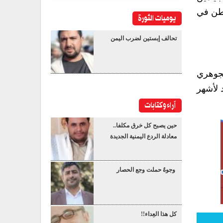
نطن في
يوميات الثورة
تحالف إبستين لضرب اليمن
لجوهري
 لأشهر
آراء وكتابات
حين يصبح كل خرق مكلفا..
معادلة الردع اليمنية الجديدة
وجوهٌ حملت وجع الحصار
كل هذا العِداء!!