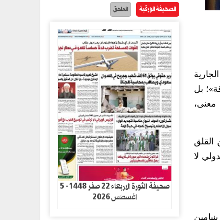
الصحيفة الورقية
الملحق
الجارية
ة»؛ بل
 معنى،
 القلق
ولي لا
صحيفة الثورة الاربعاء 22 صفر 1448- 5
اغسطس 2026
نيامين