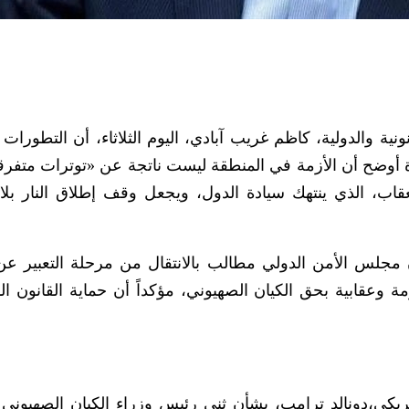
نية والدولية، كاظم غريب آبادي، اليوم الثلاثاء، أن التطورات 
أوضح أن الأزمة في المنطقة ليست ناتجة عن «توترات متفرق
قاب، الذي ينتهك سيادة الدول، ويجعل وقف إطلاق النار بلا
لس الأمن الدولي مطالب بالانتقال من مرحلة التعبير عن
 وعقابية بحق الكيان الصهيوني، مؤكداً أن حماية القانون الد
يكي،دونالد ترامب، بشأن ثني رئيس وزراء الكيان الصهيوني ب