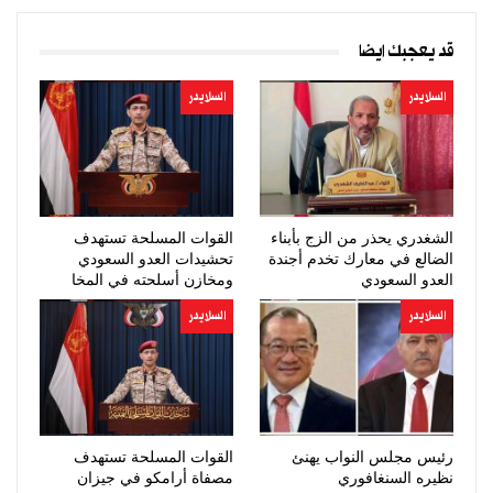
قد يعجبك ايضا
السلايدر
السلايدر
الشغدري يحذر من الزج بأبناء
القوات المسلحة تستهدف
الضالع في معارك تخدم أجندة
تحشيدات العدو السعودي
العدو السعودي
ومخازن أسلحته في المخا
السلايدر
السلايدر
رئيس مجلس النواب يهنئ
القوات المسلحة تستهدف
نظيره السنغافوري
مصفاة أرامكو في جيزان