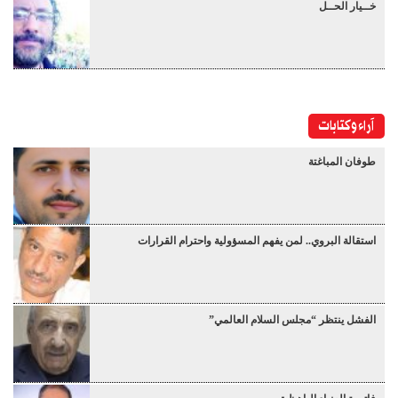
خــيار الحــل
آراء وكتابات
طوفان المباغتة
استقالة البروي.. لمن يفهم المسؤولية واحترام القرارات
الفشل ينتظر “مجلس السلام العالمي”