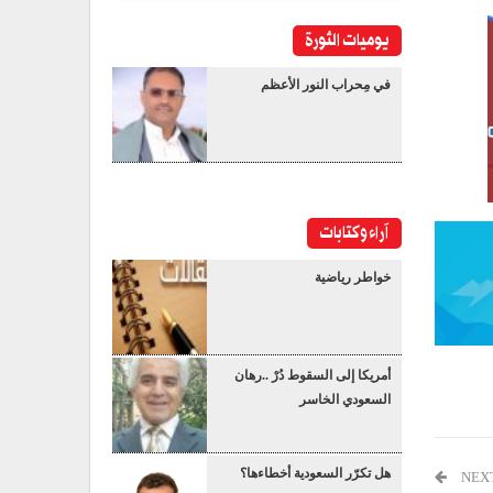
يوميات الثورة
في مِحراب النور الأعظم
آراء وكتابات
خواطر رياضية
أمريكا إلى السقوط دُرْ ..رهان
السعودي الخاسر
هل تكرّر السعودية أخطاءها؟
NEX