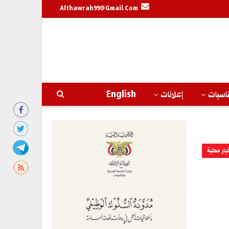
Althawrah99@gmail.com
اسبات
إعلانات
English
بار محلية