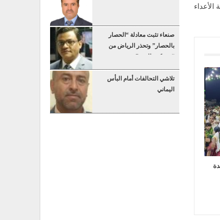
 الأعداء
صنعاء تثبت معادلة “الحصار
بالحصار” وتحذر الرياض من
“عسكرة البحر”
تلاشي التحالفات أمام البأس
اليماني
دة