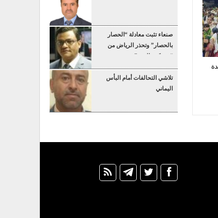
صنعاء تثبت معادلة “الحصار
بالحصار” وتحذر الرياض من
“عسكرة البحر”
دة
تلاشي التحالفات أمام البأس
اليماني