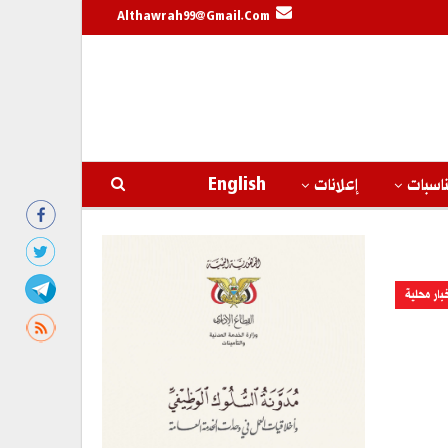
Althawrah99@gmail.com
اسبات
إعلانات
English
بار محلية