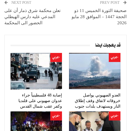
NEXT POST
PREV POST
صحيفة الثورة الخميس 11 ذو
تعلن محكمة شرق ذمار أن على
الحجة 1447 – الموافق 28 مايو
المدعي عليه دارس الهيطلي
2026
الحضور الى المحكمة
قد يعجبك ايضا
-عربي
-عربي
العدو الصهيوني يواصل
إصابة 48 فلسطينياً جراء
خروقاته لاتفاق وقف إطلاق
عدوان صهيوني على قلنديا
النار ويستهدف بلدات جنوب
وكفر عقب شمال القدس
لبنان
-عربي
-عربي