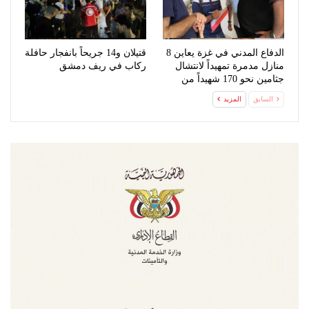
الدفاع المدني في غزة يعاين 8
قتيلان و14 جريحاً بانفجار حافلة
منازل مدمرة تمهيداً لانتشال
ركاب في ريف دمشق
جثامين نحو 170 شهيداً من
تحت…
السابق
المزيد