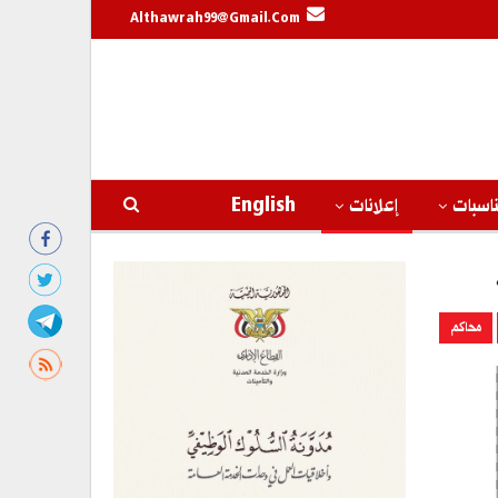
Althawrah99@gmail.com
اسبات
إعلانات
English
محاكم