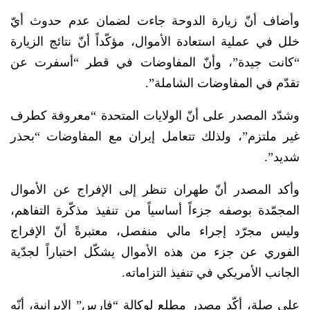
وأضاف أنّ زيارة الدوحة جاءت لضمان عدم حدوث أيّ
خلل في عملية استعادة الأموال، مؤكّداً أنّ نتائج الزيارة
“كانت جيدة”، وأنّ المفاوضات في قطر “أسفرت عن
تقدّم في المفاوضات الشاملة”.
وشدّد المصدر على أنّ الولايات المتحدة “معروفة كطرف
غير ملتزم”، ولذلك تتعامل إيران مع المفاوضات “بحذر
شديد”.
وأكد المصدر أنّ طهران تنظر إلى الإفراج عن الأموال
المجمّدة بوصفه جزءاً أساسياً من تنفيذ مذكّرة التفاهم،
وليس مجرّد إجراء مالي منفصل، معتبرةً أنّ الإفراج
الفوري عن جزء من هذه الأموال يشكّل اختباراً لجدّية
الجانب الأمريكي في تنفيذ التزاماته.
على صلة، أكّد مصدر مطلع لوكالة “فارس” الإيرانية، أنّه