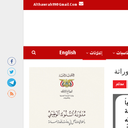
Althawrah99@gmail.com
اسبات
إعلانات
English
راثة
محاكم