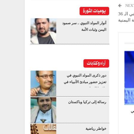
NEX
يوميات الثورة
الراعي يهنئ قائد الثورة والرئيس المشاط بالعيد الوطني الـ 36
 اليمنية
أنوار المولد النبوي .. سر صمود
اليمن وثبات الأمة
آراء وكتابات
دور ذكرى المولد النبوي في
تعزيز حضور مبادئ الأنبياء في
واقعنا المعاصر
رسالة إلى تركيا وباكستان
ي
خواطر رياضية