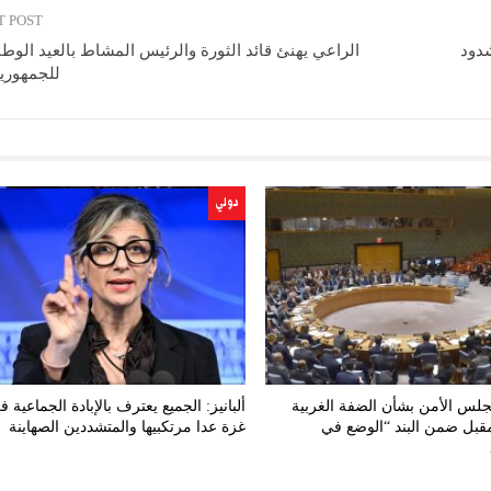
T POST
شدود
للجمهورية
دولي
لس الأمن بشأن الضفة الغربية
ألبانيز: الجميع يعترف بالإبادة الجماعية ف
المقبل ضمن البند “الوضع في
غزة عدا مرتكبيها والمتشددين الصهاينة