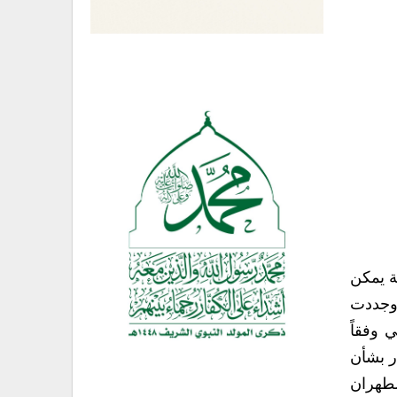
ية يمكن
. وجددت
 وفقاً
ر بشأن
لطهران