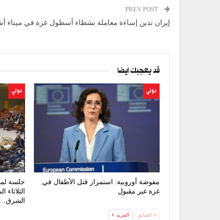
PREV POST
إيران تدين إساءة معاملة نشطاء أسطول غزة في ميناء أ
قد يعجبك ايضا
دولي
دولي
مفوضة أوروبية: استمرار قتل الأطفال في
جلسة لمج
غزة غير مقبول
الثلاثاء 
الشرق…
السابق
المزيد