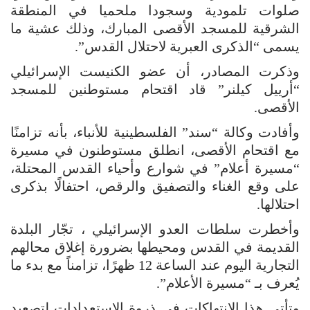
صلوات تلمودية وسجودا ملحميا في المنطقة
الشرقية للمسجد الأقصى المبارك، وذلك عشية ما
يسمى “الذكرى العبرية لاحتلال القدس”.
وذكرت المصادر، أن عضو الكنيست الإسرائيلي
“أرييل كيلنر” قاد اقتحام مستوطنين للمسجد
الأقصى.
وأفادت وكالة “سند” الفلسطينية للأنباء، بأنه تزامنًا
مع اقتحام الأقصى، انطلق مستوطنون في مسيرة
“مسيرة أعلام” في شوارع وأحياء القدس المحتلة،
على وقع الغناء والتصفيق والرقص، احتفالًا بذكرى
احتلالها.
وأخطرت سلطات العدو الإسرائيلي ، تجّار البلدة
القديمة في القدس ومحيطها بضرورة إغلاق محالهم
التجارية اليوم عند الساعة 12 ظهرًا، تزامناً مع بدء ما
يُعرف بـ “مسيرة الأعلام”.
وتأتي هذا الانتهاكات في ذروة الاستعدادات لتصعيد