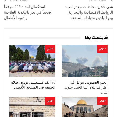
شي خلال محادثات مع ترامب:
استكمال إمداد 225 مرفقاً
الروابط الاقتصادية والتجارية
صحياً في تعز بالتغذية العلاجية
بين البلدين متبادلة المنفعة
وأدوية الأطفال
قد يعجبك ايضا
-عربي
-عربي
العدو الصهيوني يتوغل في
70 ألف فلسطيني يؤدون صلاة
أطراف بلدة عيتا الجبل جنوبي
الجمعة في المسجد الأقصى
لبنان
-عربي
-عربي